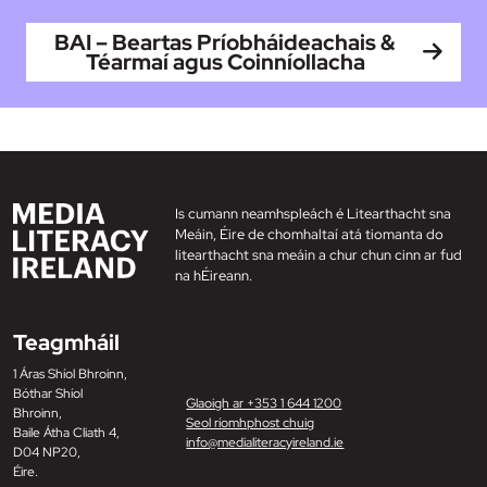
BAI – Beartas Príobháideachais &
Téarmaí agus Coinníollacha
Is cumann neamhspleách é Litearthacht sna
Meáin, Éire de chomhaltaí atá tiomanta do
litearthacht sna meáin a chur chun cinn ar fud
na hÉireann.
Teagmháil
1 Áras Shíol Bhroinn,
Bóthar Shíol
Glaoigh ar +353 1 644 1200
Bhroinn,
Seol ríomhphost chuig
Baile Átha Cliath 4,
info@medialiteracyireland.ie
D04 NP20,
Éire.