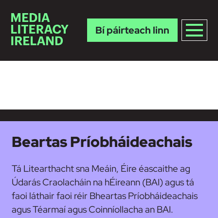
Bí páirteach linn
Skip to main content
Beartas Príobháideachais
Tá Litearthacht sna Meáin, Éire éascaithe ag
Údarás Craolacháin na hÉireann (BAI) agus tá
faoi láthair faoi réir Bheartas Príobháideachais
agus Téarmaí agus Coinníollacha an BAI.