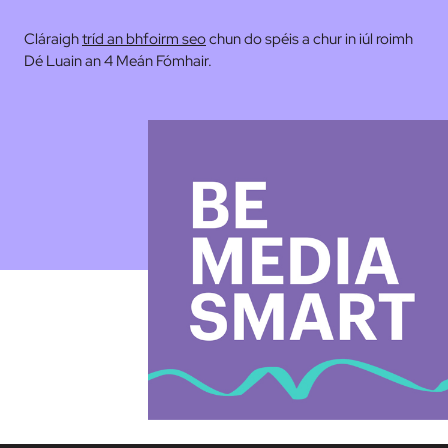
Cláraigh
tríd an bhfoirm se
o
chun do spéis a chur in iúl roimh
Dé Luain an 4 Meán Fómhair.