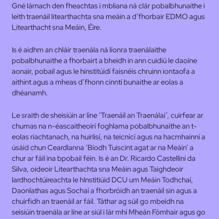
Gné lárnach den fheachtas i mbliana ná clár pobalbhunaithe i
leith traenáil litearthachta sna meáin a d’fhorbair EDMO agus
Litearthacht sna Meáin, Éire.
Is é aidhm an chláir traenála ná líonra traenálaithe
pobalbhunaithe a fhorbairt a bheidh in ann cuidiú le daoine
aonair, pobail agus le hinstitúidí faisnéis chruinn iontaofa a
aithint agus a mheas d’fhonn cinntí bunaithe ar eolas a
dhéanamh.
Le sraith de sheisiúin ar líne ‘Traenáil an Traenálaí’, cuirfear ar
chumas na n-éascaitheoirí foghlama pobalbhunaithe an t-
eolas riachtanach, na huirlisí, na teicnící agus na hacmhainní a
úsáid chun Ceardlanna ‘Bíodh Tuiscint agat ar na Meáin’ a
chur ar fáil ina bpobail féin. Is é an Dr. Ricardo Castellini da
Silva, oideoir Litearthachta sna Meáin agus Taighdeoir
Iardhochtúireachta le hInstitiúid DCU um Meáin Todhchaí,
Daonlathas agus Sochaí a fhorbróidh an traenáil sin agus a
chuirfidh an traenáil ar fáil. Táthar ag súil go mbeidh na
seisiúin traenála ar líne ar siúl i lár mhí Mheán Fómhair agus go