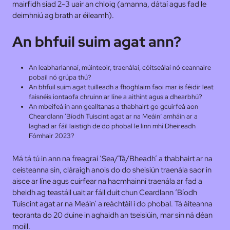
mairfidh siad 2-3 uair an chloig (amanna, dátaí agus fad le
deimhniú ag brath ar éileamh).
An bhfuil suim agat ann?
An leabharlannaí, múinteoir, traenálaí, cóitseálaí nó ceannaire
pobail nó grúpa thú?
An bhfuil suim agat tuilleadh a fhoghlaim faoi mar is féidir leat
faisnéis iontaofa chruinn ar líne a aithint agus a dhearbhú?
An mbeifeá in ann gealltanas a thabhairt go gcuirfeá aon
Cheardlann ‘Bíodh Tuiscint agat ar na Meáin’ amháin ar a
laghad ar fáil laistigh de do phobal le linn mhí Dheireadh
Fómhair 2023?
Má tá tú in ann na freagraí ‘Sea/Tá/Bheadh’ a thabhairt ar na
ceisteanna sin, cláraigh anois do do sheisiún traenála saor in
aisce ar líne agus cuirfear na hacmhainní traenála ar fad a
bheidh ag teastáil uait ar fáil duit chun Ceardlann ‘Bíodh
Tuiscint agat ar na Meáin’ a reáchtáil i do phobal. Tá áiteanna
teoranta do 20 duine in aghaidh an tseisiúin, mar sin ná déan
moill.