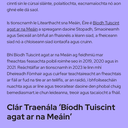
cinntí sin le cúrsaí sláinte, polaitíochta, eacnamaíochta nó aon
ghné eile dá saol.
Is tionscnamh le Litearthacht sna Meáin, Éire é
Bíodh Tuiscint
agat ar na Meáin
a spreagann daoine Stopadh, Smaoineamh
agus Seiceáil an bhfuil an fhaisnéis a léann siad, a fheiceann
siad nó a chloiseann siad iontaofa agus cruinn.
Bhí Bíodh Tuiscint agat ar na Meáin ag feidhmiú mar
fheachtas feasachta poiblí roimhe seo in 2019, 2020 agus in
2021. Reáchtálfar an tionscnamh in 2023 le linn mhí
Dheireadh Fómhair agus cuirfear teachtaireacht an fheachtais
ar fáil ar fud na tíre ar an teilifís, ar an raidió, i bhfoilseacháin
nuachta agus ar líne agus treoraítear daoine den phobal chuig
bemediasmart.ie chun leideanna, treoir agus tacaíocht a fháil.
Clár Traenála ‘Bíodh Tuiscint
agat ar na Meáin’