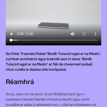
Sa Chlár Traenála Pobail ‘Bíodh Tuiscint agat ar na Meáin’,
cuirtear acmhainní agus traenáil saor in aisce ‘Bíodh
Tuiscint agat ar na Meáin’ ar fáil do cheannairí pobail
chun cuidiú le daoine eile ina bpobal.
Réamhrá
Anois, níos mó ná riamh, tá sé ríthábhachtach go n-
úsáideann daoine faisnéis chruinn iontaofa agus cinntí
bunaithe ar eolas á ndéanamh acu – cibé an mbaineann na